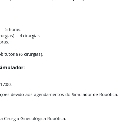
 – 5 horas.
rgias) – 4 cirurgias.
oras.
 tutoria (6 cirurgias).
simulador:
17:00.
erações devido aos agendamentos do Simulador de Robótica.
a Cirurgia Ginecológica Robótica.