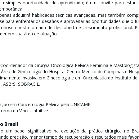
a simples oportunidade de aprendizado; é um convite para estar 
temporânea.
enas adquirirá habilidades técnicas avançadas, mas também compr
-se para enfrentar os desafios e aproveitar as oportunidades que o f
onosco nesta jornada de descoberta e crescimento profissional. Pr
líder em sua área de atuação.
, Coordenador da Cirurgia Oncologica Pélvica Feminina e Mastologi
 Área de Ginecologia do Hospital Centro Medico de Campinas e Hospital
imamente invasiva em Ginecologia e em Oncoplastia do Instituto de
, ASBrS, SOBRACIL.
zação em Cancerologia Pélvica pela UNICAMP.
rma da Vinci - Intuitive.
o Brasil
 um papel significativo na evolução da prática cirúrgica no Bra
ndo precisão, menor tempo de recuperação e resultados mais favorá